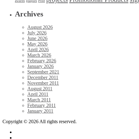
awards
plaques
Print
Archives
August 2026
July 2026
June 2026
May 2026
April 2026
March 2026
February 2026
January 2026
September 2021
December 2011
November 2011
August 2011
April 2011
March 2011
February 2011
January 2011
Copyright © 2026 All rights reserved.