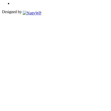
Designed by