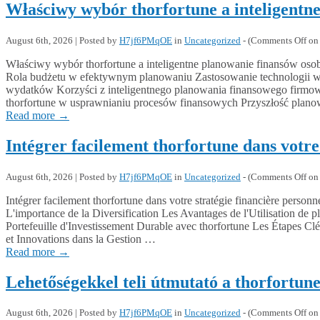
Właściwy wybór thorfortune a inteligentn
August 6th, 2026 | Posted by
H7jf6PMqOE
in
Uncategorized
- (
Comments Off
on 
Właściwy wybór thorfortune a inteligentne planowanie finansów os
Rola budżetu w efektywnym planowaniu Zastosowanie technologii w 
wydatków Korzyści z inteligentnego planowania finansowego firmowe
thorfortune w usprawnianiu procesów finansowych Przyszłość plan
Read more
→
Intégrer facilement thorfortune dans votre
August 6th, 2026 | Posted by
H7jf6PMqOE
in
Uncategorized
- (
Comments Off
on 
Intégrer facilement thorfortune dans votre stratégie financière pers
L'importance de la Diversification Les Avantages de l'Utilisation de
Portefeuille d'Investissement Durable avec thorfortune Les Étapes Cl
et Innovations dans la Gestion …
Read more
→
Lehetőségekkel teli útmutató a thorfortune
August 6th, 2026 | Posted by
H7jf6PMqOE
in
Uncategorized
- (
Comments Off
on 