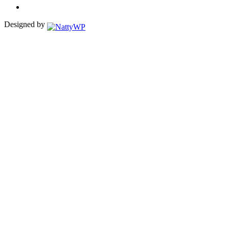
Designed by