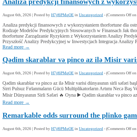
Analiza predykcji finansowych z wykorzys
August 6th, 2026 | Posted by
H7jf6PMqOE
in
Uncategorized
- (
Comments Off
on 
Analiza predykcji finansowych z wykorzystaniem thorfortune dla o
Rodzaje Modelów Predykcyjnych Stosowanych w Finansach Jak thor
thorfortune Zarządzanie Ryzykiem z Wykorzystaniem Analizy Predykc
Przyszłość Analizy Predykcyjnej w Inwestycjach Integracja Analizy
Read more
→
Qədim skarablar və pinco az ilə Misir varis
August 6th, 2026 | Posted by
H7jf6PMqOE
in
Uncategorized
- (
Comments Off
on 
Qədim skarablar və pinco az ilə Misir varisi dünyasının sirli səfəri 
Sirri Pulsuz Fırlanmaların Gücü Multiplikatorların Artımı Necə Baş
Misir Dünyasının Sirli Səfəri 🔥 Oyna ▶️ Qədim skarablar və pinco az i
Read more
→
Remarkable odds surround the plinko game 
August 6th, 2026 | Posted by
H7jf6PMqOE
in
Uncategorized
- (
Comments Off
on 