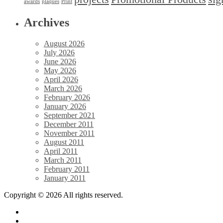
awards
plaques
Print
Archives
August 2026
July 2026
June 2026
May 2026
April 2026
March 2026
February 2026
January 2026
September 2021
December 2011
November 2011
August 2011
April 2011
March 2011
February 2011
January 2011
Copyright © 2026 All rights reserved.