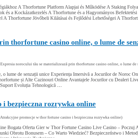
ratégiákhoz A Thorfortune Platform Alapjai és Működése A Staking Foly
tok és a Kockázatkezelés A Thorfortune és a Hagyományos Befektetés
el A Thorfortune Jövőbeli Kilátásai és Fejlődési Lehetőségei A Thorfor
in thorfortune casino online, o lume de sen
Expresia norocului tău se materializează prin thorfortune casino online, o lume de 
e, o lume de senzații unice Experiența Imersivă a Jocurilor de Noroc On
Thorfortune și Alte Cazinouri Online Avantajele Jocurilor cu Dealeri Live
i Suport Evoluția Tehnologică …
 i bezpieczna rozrywka online
Atrakcyjne promocje w thor fortune casino i bezpieczna rozrywka online
)
line Bogata Oferta Gier w Thor Fortune Casino Live Casino – Poczuj 
unki Obrotu Bonusem – Co Warto Wiedzieć? Bezpieczeństwo i Metody