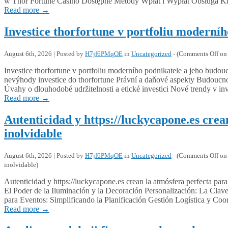
w Thor Fortune Casino Dostępne Metody Wpłat i Wypłat Obsługa Kl
Read more
→
Investice thorfortune v portfoliu moderní
August 6th, 2026 | Posted by
H7jf6PMqOE
in
Uncategorized
- (
Comments Off
on 
Investice thorfortune v portfoliu moderního podnikatele a jeho budou
nevýhody investice do thorfortune Právní a daňové aspekty Budoucnost
Úvahy o dlouhodobé udržitelnosti a etické investici Nové trendy v in
Read more
→
Autenticidad y https://luckycapone.es crea
inolvidable
August 6th, 2026 | Posted by
H7jf6PMqOE
in
Uncategorized
- (
Comments Off
on 
inolvidable
)
Autenticidad y https://luckycapone.es crean la atmósfera perfecta par
El Poder de la Iluminación y la Decoración Personalización: La Clav
para Eventos: Simplificando la Planificación Gestión Logística y C
Read more
→