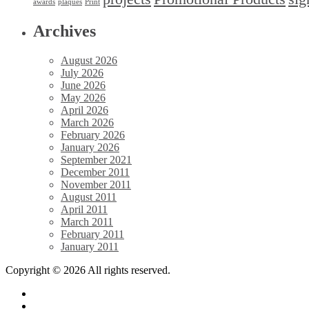
awards
plaques
Print
Archives
August 2026
July 2026
June 2026
May 2026
April 2026
March 2026
February 2026
January 2026
September 2021
December 2011
November 2011
August 2011
April 2011
March 2011
February 2011
January 2011
Copyright © 2026 All rights reserved.