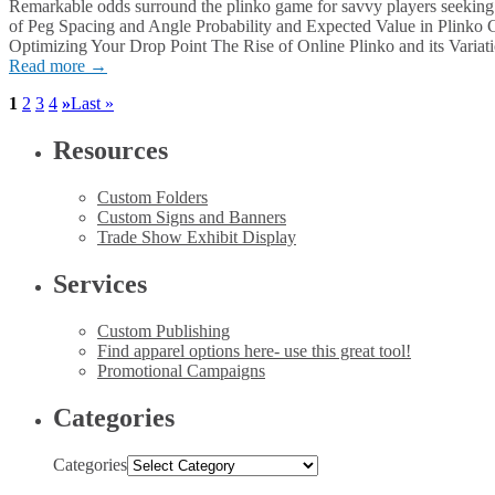
Remarkable odds surround the plinko game for savvy players seeking 
of Peg Spacing and Angle Probability and Expected Value in Plinko Ca
Optimizing Your Drop Point The Rise of Online Plinko and its Vari
Read more
→
1
2
3
4
»
Last »
Resources
Custom Folders
Custom Signs and Banners
Trade Show Exhibit Display
Services
Custom Publishing
Find apparel options here- use this great tool!
Promotional Campaigns
Categories
Categories