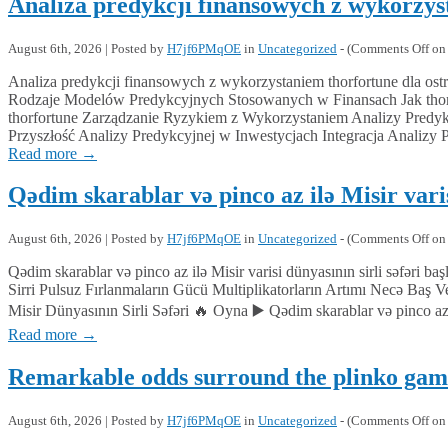
Analiza predykcji finansowych z wykorzys
August 6th, 2026 | Posted by
H7jf6PMqOE
in
Uncategorized
- (
Comments Off
on 
Analiza predykcji finansowych z wykorzystaniem thorfortune dla o
Rodzaje Modelów Predykcyjnych Stosowanych w Finansach Jak thor
thorfortune Zarządzanie Ryzykiem z Wykorzystaniem Analizy Predykc
Przyszłość Analizy Predykcyjnej w Inwestycjach Integracja Analizy
Read more
→
Qədim skarablar və pinco az ilə Misir varis
August 6th, 2026 | Posted by
H7jf6PMqOE
in
Uncategorized
- (
Comments Off
on 
Qədim skarablar və pinco az ilə Misir varisi dünyasının sirli səfəri 
Sirri Pulsuz Fırlanmaların Gücü Multiplikatorların Artımı Necə Baş
Misir Dünyasının Sirli Səfəri 🔥 Oyna ▶️ Qədim skarablar və pinco az i
Read more
→
Remarkable odds surround the plinko game 
August 6th, 2026 | Posted by
H7jf6PMqOE
in
Uncategorized
- (
Comments Off
on 