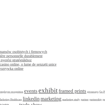
finansów osobistych i firmowych
ncière personnelle durablement
 nyerési stratégiákhoz
casino online, o lume de senzații unice
 rozrywka online
exhibit
events
framed prints
employee recognition
giveaways
Go P
linkedin
marketing
arketing Healthcare
marketing study
partner
partnership
pe
nage
trade show