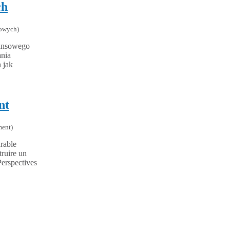
ch
mowych
)
nansowego
ania
 jak
nt
ment
)
rable
truire un
Perspectives