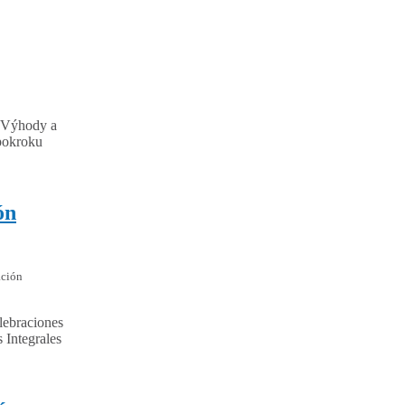
y Výhody a
 pokroku
ón
ación
elebraciones
 Integrales