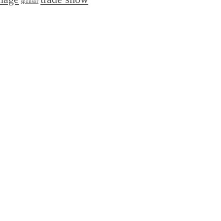
sponsor