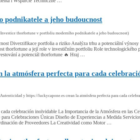
ienta i Wsparcie Techniczne …
ho podnikatele a jeho budoucnost
Investice thorfortune v portfoliu moderního podnikatele a jeho budoucnost
)
cnost Diverzifikace portfolia a riziko Analýza trhu a potenciální výnos
 thorfortune a její role v investičním portfoliu Role technologického
vestování a potenciál thorfortune 🔥 Hraj …
n la atmósfera perfecta para cada celebraci
Autenticidad y https://luckycapone.es crean la atmósfera perfecta para cada celebr
a cada celebración inolvidable La Importancia de la Atmósfera en las C
e para Celebraciones Únicas Diseño de Experiencias a Medida Servicios
oordinación de Proveedores La Creatividad como Motor …