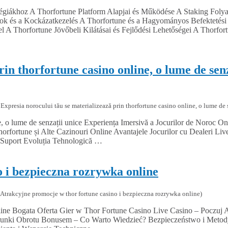
ratégiákhoz A Thorfortune Platform Alapjai és Működése A Staking Foly
tok és a Kockázatkezelés A Thorfortune és a Hagyományos Befektetés
el A Thorfortune Jövőbeli Kilátásai és Fejlődési Lehetőségei A Thorfor
in thorfortune casino online, o lume de sen
Expresia norocului tău se materializează prin thorfortune casino online, o lume de 
e, o lume de senzații unice Experiența Imersivă a Jocurilor de Noroc On
Thorfortune și Alte Cazinouri Online Avantajele Jocurilor cu Dealeri Live
i Suport Evoluția Tehnologică …
 i bezpieczna rozrywka online
Atrakcyjne promocje w thor fortune casino i bezpieczna rozrywka online
)
line Bogata Oferta Gier w Thor Fortune Casino Live Casino – Poczuj 
unki Obrotu Bonusem – Co Warto Wiedzieć? Bezpieczeństwo i Metody