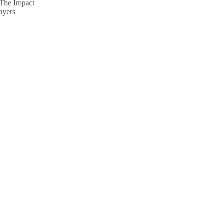
 The Impact
ayers