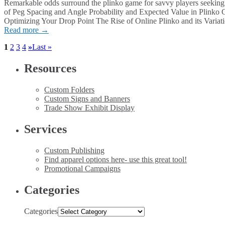
Remarkable odds surround the plinko game for savvy players seeking 
of Peg Spacing and Angle Probability and Expected Value in Plinko Ca
Optimizing Your Drop Point The Rise of Online Plinko and its Vari
Read more
→
1
2
3
4
»
Last »
Resources
Custom Folders
Custom Signs and Banners
Trade Show Exhibit Display
Services
Custom Publishing
Find apparel options here- use this great tool!
Promotional Campaigns
Categories
Categories