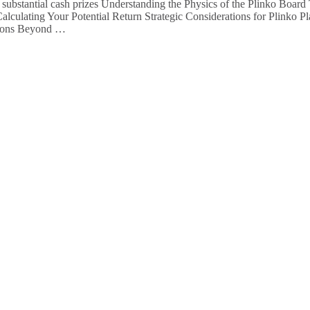
substantial cash prizes Understanding the Physics of the Plinko Board
lculating Your Potential Return Strategic Considerations for Plinko Pl
ations Beyond …