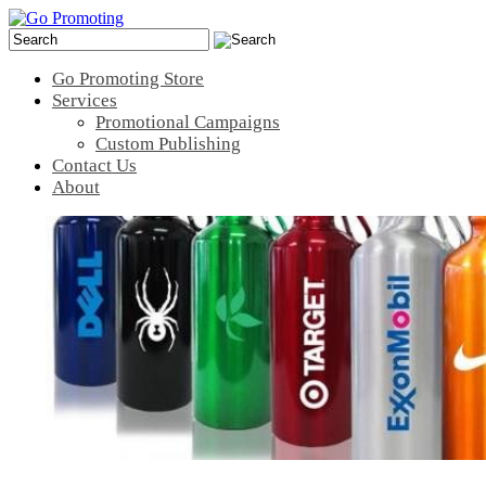
Go Promoting Store
Services
Promotional Campaigns
Custom Publishing
Contact Us
About