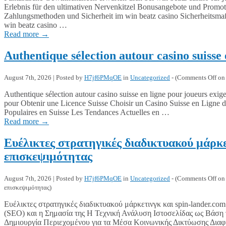
Erlebnis für den ultimativen Nervenkitzel Bonusangebote und Promo
Zahlungsmethoden und Sicherheit im win beatz casino Sicherheitsma
win beatz casino …
Read more
→
Authentique sélection autour casino suisse 
August 7th, 2026 | Posted by
H7jf6PMqOE
in
Uncategorized
- (
Comments Off
on 
Authentique sélection autour casino suisse en ligne pour joueurs exi
pour Obtenir une Licence Suisse Choisir un Casino Suisse en Ligne 
Populaires en Suisse Les Tendances Actuelles en …
Read more
→
Ευέλικτες στρατηγικές διαδικτυακού μάρκε
επισκεψιμότητας
August 7th, 2026 | Posted by
H7jf6PMqOE
in
Uncategorized
- (
Comments Off
on 
επισκεψιμότητας
)
Ευέλικτες στρατηγικές διαδικτυακού μάρκετινγκ και spin-lander.co
(SEO) και η Σημασία της Η Τεχνική Ανάλυση Ιστοσελίδας ως Βάση
Δημιουργία Περιεχομένου για τα Μέσα Κοινωνικής Δικτύωσης Διαφη