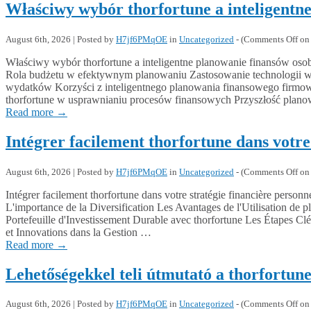
Właściwy wybór thorfortune a inteligentn
August 6th, 2026 | Posted by
H7jf6PMqOE
in
Uncategorized
- (
Comments Off
on 
Właściwy wybór thorfortune a inteligentne planowanie finansów os
Rola budżetu w efektywnym planowaniu Zastosowanie technologii w 
wydatków Korzyści z inteligentnego planowania finansowego firmowe
thorfortune w usprawnianiu procesów finansowych Przyszłość plan
Read more
→
Intégrer facilement thorfortune dans votre
August 6th, 2026 | Posted by
H7jf6PMqOE
in
Uncategorized
- (
Comments Off
on 
Intégrer facilement thorfortune dans votre stratégie financière pers
L'importance de la Diversification Les Avantages de l'Utilisation de
Portefeuille d'Investissement Durable avec thorfortune Les Étapes Cl
et Innovations dans la Gestion …
Read more
→
Lehetőségekkel teli útmutató a thorfortune
August 6th, 2026 | Posted by
H7jf6PMqOE
in
Uncategorized
- (
Comments Off
on 