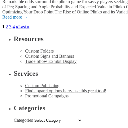
Remarkable odds surround the plinko game for savvy players seeking 
of Peg Spacing and Angle Probability and Expected Value in Plinko Ca
Optimizing Your Drop Point The Rise of Online Plinko and its Vari
Read more
→
1
2
3
4
»
Last »
Resources
Custom Folders
Custom Signs and Banners
Trade Show Exhibit Display
Services
Custom Publishing
Find apparel options here- use this great tool!
Promotional Campaigns
Categories
Categories