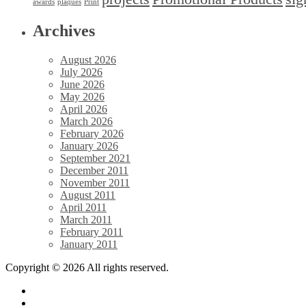
awards
plaques
Print
Archives
August 2026
July 2026
June 2026
May 2026
April 2026
March 2026
February 2026
January 2026
September 2021
December 2011
November 2011
August 2011
April 2011
March 2011
February 2011
January 2011
Copyright © 2026 All rights reserved.