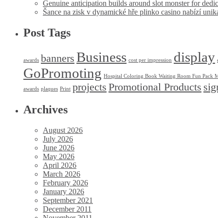
Genuine anticipation builds around slot monster for dedi
Šance na zisk v dynamické hře plinko casino nabízí uni
Post Tags
Business
display
banners
awards
cost per impression
GoPromoting
Hospital Coloring Book Waiting Room Fun Pack M
projects
Promotional Products
sig
awards
plaques
Print
Archives
August 2026
July 2026
June 2026
May 2026
April 2026
March 2026
February 2026
January 2026
September 2021
December 2011
November 2011