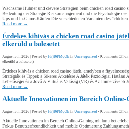
Wachsame Hühner und clevere Strategien beim chicken road casino si
Bedeutung der Strategie Risikomanagement und die Psychologie des Sp
Ups und In-Game-Käufen Die verschiedenen Varianten des "chicke
Read more
→
Érdekes kihívás a chicken road casino játé
elkerüld a balesetet
August 5th, 2026 | Posted by
H7jf6PMqOE
in
Uncategorized
- (
Comments Off
on 
elkerüld a balesetet
)
Érdekes kihívás a chicken road casino játék, amelyben a figyelmesség
Stratégiák és Tippek a Sikeres Átkelésre A Játék Psziológiai Hatásai
Lehetőségei és a Jövő A Virtuális Valóság (VR) és Az Immerzívebb 
Read more
→
Aktuelle Innovationen im Bereich Online-
August 5th, 2026 | Posted by
H7jf6PMqOE
in
Uncategorized
- (
Comments Off
on 
Aktuelle Innovationen im Bereich Online-Gaming mit lunu bet erleben 
Fokus Benutzerfreundlichkeit und mobile Optimierung Zahlungsmet