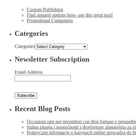
Custom Publishing
Find apparel options here- use this great tool!
Promotional Campaigns
Categories
Categories
Newsletter Subscription
Email Address
Recent Blog Posts
Occasioni rare per investitori con thor fortune e prospetti
Stalna pitanja i mogućnosti s thorfortune ulaganjima za s
Praktyczne informacje o kasynach online prowadzą do th