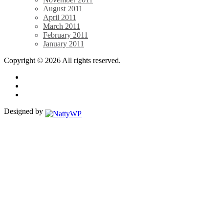
August 2011
April 2011
March 2011
February 2011
January 2011
Copyright © 2026 All rights reserved.
Designed by