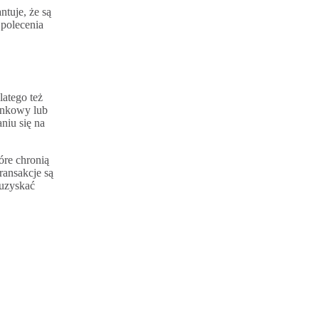
ntuje, że są
 polecenia
latego też
bankowy lub
niu się na
óre chronią
ransakcje są
 uzyskać