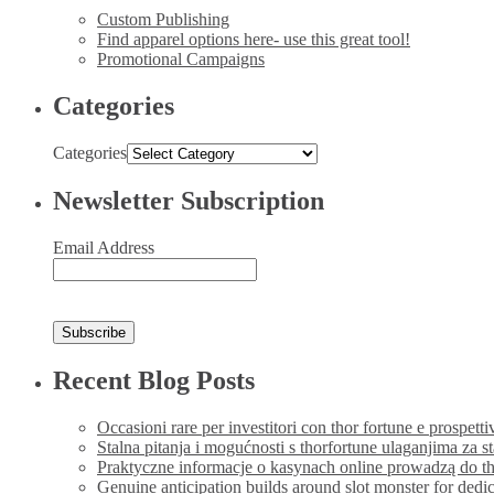
Custom Publishing
Find apparel options here- use this great tool!
Promotional Campaigns
Categories
Categories
Newsletter Subscription
Email Address
Recent Blog Posts
Occasioni rare per investitori con thor fortune e prospetti
Stalna pitanja i mogućnosti s thorfortune ulaganjima za s
Praktyczne informacje o kasynach online prowadzą do th
Genuine anticipation builds around slot monster for dedi