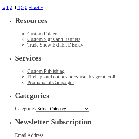
«
1
2
3
4
5
6
»
Last »
Resources
Custom Folders
Custom Signs and Banners
Trade Show Exhibit Display
Services
Custom Publishing
Find apparel options here- use this great tool!
Promotional Campaigns
Categories
Categories
Newsletter Subscription
Email Address