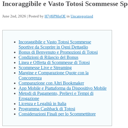
Incoraggibile e Vasto Totosi Scommesse Sp
June 2nd, 2026 | Posted by
H7jf6PMqOE
in
Uncategorized
Incoraggibile e Vasto Totosi Scommesse
Sportive da Scoprire in Ogni Dettaglio
Bonus di Benvenuto e Promozioni di Totosi
Condizioni di Rilascio del Bonus
Linea e Offerta di Scommesse di Totosi
Scommesse Live e Streaming
Margine e Comparazione Quote con la
Concorrenza
Comparazione con Altri Bookmaker
App Mobile e Piattaforma da Dispositivo Mobile
Metodi di Pagamento, Prelievi e Tempi di
Erogazione
Licenza e Legalità in Italia
Programma Cashback di Totosi
Considerazioni Finali per lo Scommettitore