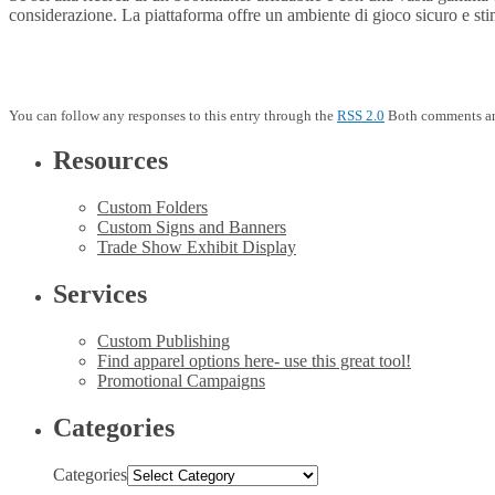
considerazione. La piattaforma offre un ambiente di gioco sicuro e stim
You can follow any responses to this entry through the
RSS 2.0
Both comments and
Resources
Custom Folders
Custom Signs and Banners
Trade Show Exhibit Display
Services
Custom Publishing
Find apparel options here- use this great tool!
Promotional Campaigns
Categories
Categories