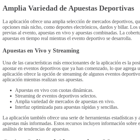
Amplia Variedad de Apuestas Deportivas
La aplicación ofrece una amplia selección de mercados deportivos, que
opciones más nicho, como deportes electrónicos, dardos y billar. Los
previas al evento, apuestas en vivo y apuestas combinadas. La cobertur
apuestas en tiempo real mientras el evento deportivo se desarrolla.
Apuestas en Vivo y Streaming
Una de las características más emocionantes de la aplicación es la posi
apostar en eventos deportivos que ya han comenzado, lo que agrega 
aplicación ofrece la opción de streaming de algunos eventos deportivos
aplicación mientras realizan sus apuestas.
Apuestas en vivo con cuotas dinámicas.
Streaming de eventos deportivos selectos.
Amplia variedad de mercados de apuestas en vivo.
Interfaz optimizada para apuestas rápidas y sencillas.
La aplicación también ofrece una serie de herramientas estadísticas y
apuestas más informadas. Estos recursos incluyen información sobre el 
análisis de tendencias de apuestas.