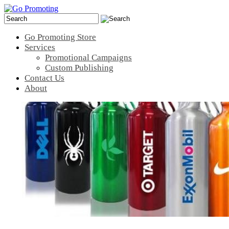
Go Promoting Store
Services
Promotional Campaigns
Custom Publishing
Contact Us
About